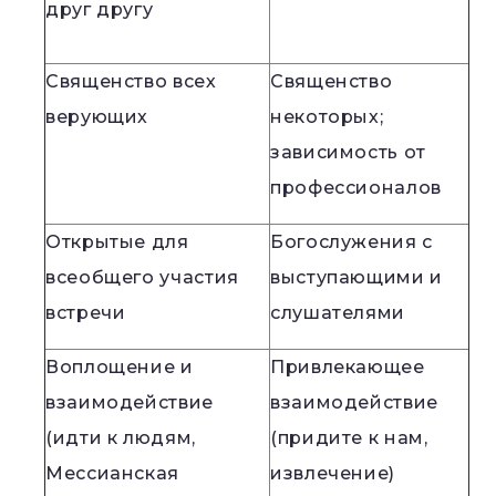
друг другу
Священство всех
Священство
верующих
некоторых;
зависимость от
профессионалов
Открытые для
Богослужения с
всеобщего участия
выступающими и
встречи
слушателями
Воплощение и
Привлекающее
взаимодействие
взаимодействие
(идти к людям,
(придите к нам,
Мессианская
извлечение)